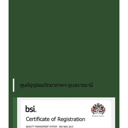
ศูนย์อุตุนิยมวิทยาภาคฯ อุบลราชธานี