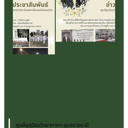
ศูนย์อุตุนิยมวิทยาภาคฯ อุบลราชธานี